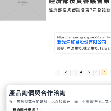
經濟部投資審議會第
經濟部投資審議會第7次會議
https://hsinguangyang.web66.com.tw
新光洋貿易股份有限公司
經銷: 中油生技,味全生技,Taiwa
1
2
3
4
5
6
7
產品詢價與合作洽詢
嗨，想詢價或有問題都可以直接寫在下面，不用寫得很正式
想詢問什麼呢？