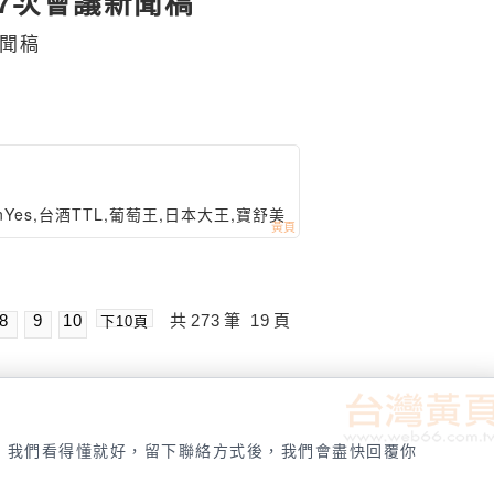
7次會議新聞稿
新聞稿
nYes,台酒TTL,葡萄王,日本大王,寶舒美
8
9
10
共
273
筆
19
頁
下10頁
，我們看得懂就好，留下聯絡方式後，我們會盡快回覆你