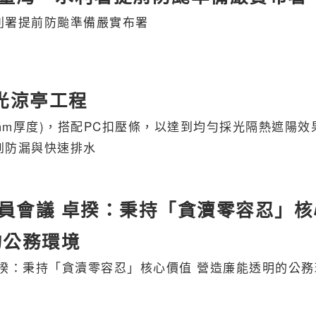
利署提前防颱準備嚴實布署
光涼亭工程
6mm厚度)，搭配PC扣壓條，以達到均勻採光隔熱遮陽效
到防漏與快速排水
員會議 卓揆：秉持「貪瀆零容忍」核
的公務環境
揆：秉持「貪瀆零容忍」核心價值 營造廉能透明的公務