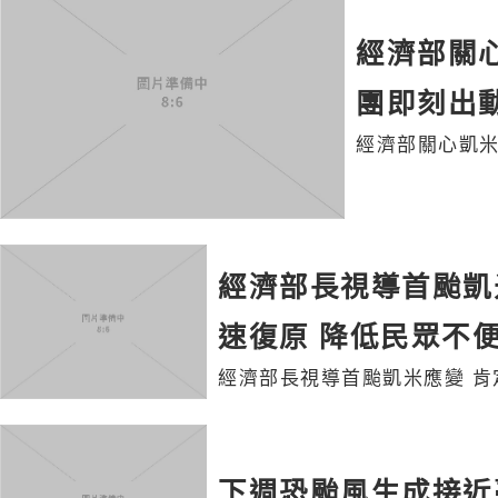
經濟部關
團即刻出
經濟部關心凱
經濟部長視導首颱凱
速復原 降低民眾不
經濟部長視導首颱凱米應變 肯
下週恐颱風生成接近