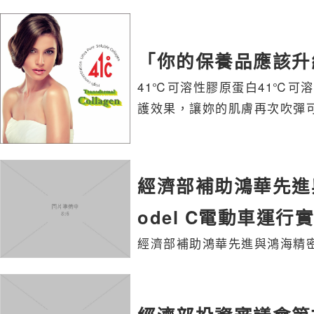
「你的保養品應該升
41℃可溶性膠原蛋白 41℃
護效果，讓妳的肌膚再次吹彈
經濟部補助鴻華先進與
odel C電動車運行
經濟部補助鴻華先進與鴻海精密 