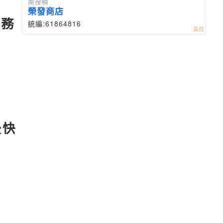
南投縣
榮發商店
服務
統編:61864816
後快