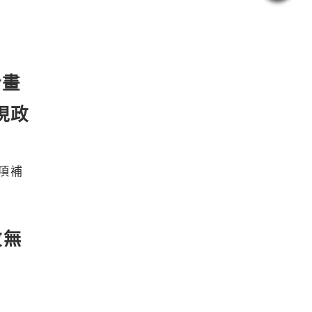
計畫
現政
政無