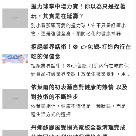
成成品讓你的宣傳與廣告之路走得又順又長 送
握力球掌中增力寶！你以為只是捏著
玩，其實是在延壽？
別小看那顆可愛的握力球！它不只是紓壓小
物，更是強健全身、預防老化的健康神器。了
解握力訓練的科學依據與全身效益，從手掌開
拒絕業界話術！🚫 👉包總-打造內行在
始練出健康人
吃的保健食
拒絕業界話術！🚫 👉包總-打造內行在吃的保
健食品 打破業界常態！ 放棄生技業暴利，用
「教育型直播」與「工廠直營」 💕打造良心
依萊爾的初衷源自對健康的熱情 以及
對技術的不斷進步
依萊爾相信，健康不僅僅是一種狀態，而是一
種生活方式的選擇
丹娜絲颱風受損光電板全數清理完成