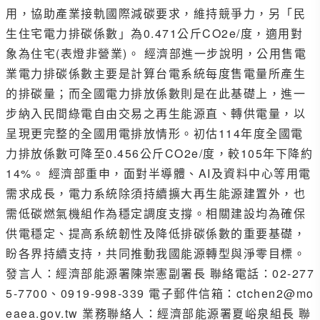
用，協助產業接軌國際減碳要求，維持競爭力，另「民
生住宅電力排碳係數」為0.471公斤CO2e/度，適用對
象為住宅(表燈非營業)。 經濟部進一步說明，公用售電
業電力排碳係數主要是計算台電系統每度售電量所產生
的排碳量；而全國電力排放係數則是在此基礎上，進一
步納入民間綠電自由交易之再生能源直、轉供電量，以
呈現更完整的全國用電排放情形。初估114年度全國電
力排放係數可降至0.456公斤CO2e/度，較105年下降約
14%。 經濟部重申，面對半導體、AI及資料中心等用電
需求成長，電力系統除須持續擴大再生能源建置外，也
需低碳燃氣機組作為穩定調度支撐。相關建設均為確保
供電穩定、提高系統韌性及降低排碳係數的重要基礎，
盼各界持續支持，共同推動我國能源轉型與淨零目標。
發言人：經濟部能源署陳崇憲副署長 聯絡電話：02-277
5-7700、0919-998-339 電子郵件信箱：ctchen2@mo
eaea.gov.tw 業務聯絡人：經濟部能源署夏峪泉組長 聯