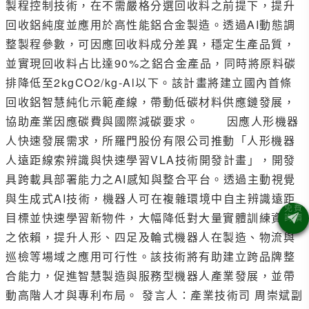
製程控制技術，在不需嚴格分選回收料之前提下，提升
回收鋁純度並應用於高性能鋁合金製造。透過AI動態調
整製程參數，可因應回收料成分差異，穩定生產品質，
並實現回收料占比達90%之鋁合金產品，同時將原料碳
排降低至2kgCO2/kg-Al以下。該計畫將建立國內首條
回收鋁智慧純化示範產線，帶動低碳材料供應鏈發展，
協助產業因應碳費與國際減碳要求。 因應人形機器
人快速發展需求，所羅門股份有限公司推動「人形機器
人遠距線索辨識與快速學習VLA技術開發計畫」，開發
具跨載具部署能力之AI感知與整合平台。透過主動視覺
與生成式AI技術，機器人可在複雜環境中自主辨識遠距
目標並快速學習新物件，大幅降低對大量實體訓練資料
之依賴，提升人形、四足及輪式機器人在製造、物流與
巡檢等場域之應用可行性。該技術將有助建立跨品牌整
合能力，促進智慧製造與服務型機器人產業發展，並帶
動高階人才與專利布局。 發言人：產業技術司 周崇斌副