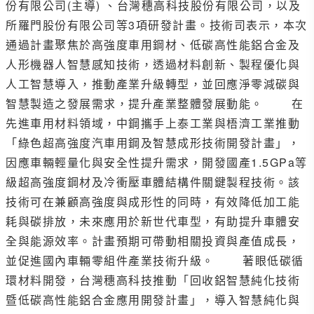
份有限公司(主導) 、台灣穗高科技股份有限公司，以及
所羅門股份有限公司等3項研發計畫。技術司表示，本次
通過計畫聚焦於高強度車用鋼材、低碳高性能鋁合金及
人形機器人智慧感知技術，透過材料創新、製程優化與
人工智慧導入，推動產業升級轉型，並回應淨零減碳與
智慧製造之發展需求，提升產業整體發展動能。 在
先進車用材料領域，中鋼攜手上泰工業與梧濟工業推動
「綠色超高強度汽車用鋼及智慧成形技術開發計畫」，
因應車輛輕量化與安全性提升需求，開發國產1.5GPa等
級超高強度鋼材及冷衝壓車體結構件關鍵製程技術。該
技術可在兼顧高強度與成形性的同時，有效降低加工能
耗與碳排放，未來應用於新世代車型，有助提升車體安
全與能源效率。計畫預期可帶動相關投資與產值成長，
並促進國內車輛零組件產業技術升級。 著眼低碳循
環材料開發，台灣穗高科技推動「回收鋁智慧純化技術
暨低碳高性能鋁合金應用開發計畫」，導入智慧純化與